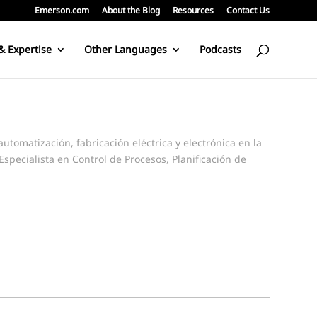
Emerson.com
About the Blog
Resources
Contact Us
& Expertise
Other Languages
Podcasts
tomatización, fabricación eléctrica y electrónica en la
Especialista en Control de Procesos, Planificación de