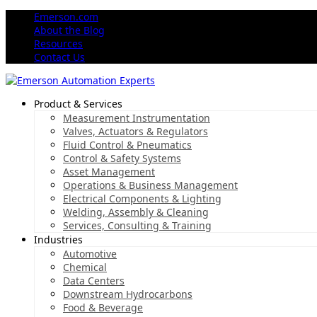
Emerson.com
About the Blog
Resources
Contact Us
Product & Services
Measurement Instrumentation
Valves, Actuators & Regulators
Fluid Control & Pneumatics
Control & Safety Systems
Asset Management
Operations & Business Management
Electrical Components & Lighting
Welding, Assembly & Cleaning
Services, Consulting & Training
Industries
Automotive
Chemical
Data Centers
Downstream Hydrocarbons
Food & Beverage