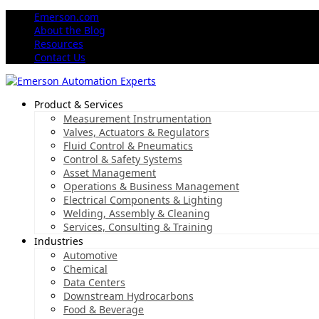
Emerson.com
About the Blog
Resources
Contact Us
Product & Services
Measurement Instrumentation
Valves, Actuators & Regulators
Fluid Control & Pneumatics
Control & Safety Systems
Asset Management
Operations & Business Management
Electrical Components & Lighting
Welding, Assembly & Cleaning
Services, Consulting & Training
Industries
Automotive
Chemical
Data Centers
Downstream Hydrocarbons
Food & Beverage