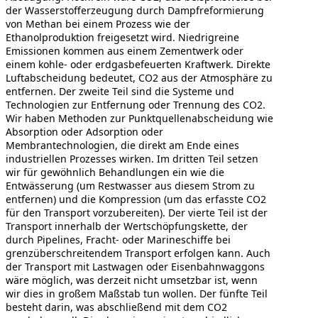
der Wasserstofferzeugung durch Dampfreformierung
von Methan bei einem Prozess wie der
Ethanolproduktion freigesetzt wird. Niedrigreine
Emissionen kommen aus einem Zementwerk oder
einem kohle- oder erdgasbefeuerten Kraftwerk. Direkte
Luftabscheidung bedeutet, CO2 aus der Atmosphäre zu
entfernen. Der zweite Teil sind die Systeme und
Technologien zur Entfernung oder Trennung des CO2.
Wir haben Methoden zur Punktquellenabscheidung wie
Absorption oder Adsorption oder
Membrantechnologien, die direkt am Ende eines
industriellen Prozesses wirken. Im dritten Teil setzen
wir für gewöhnlich Behandlungen ein wie die
Entwässerung (um Restwasser aus diesem Strom zu
entfernen) und die Kompression (um das erfasste CO2
für den Transport vorzubereiten). Der vierte Teil ist der
Transport innerhalb der Wertschöpfungskette, der
durch Pipelines, Fracht- oder Marineschiffe bei
grenzüberschreitendem Transport erfolgen kann. Auch
der Transport mit Lastwagen oder Eisenbahnwaggons
wäre möglich, was derzeit nicht umsetzbar ist, wenn
wir dies in großem Maßstab tun wollen. Der fünfte Teil
besteht darin, was abschließend mit dem CO2