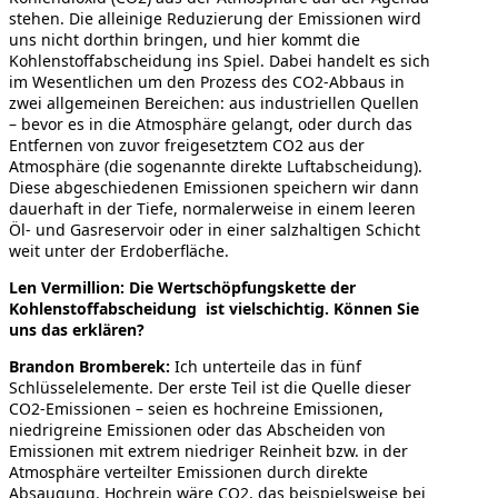
stehen. Die alleinige Reduzierung der Emissionen wird
uns nicht dorthin bringen, und hier kommt die
Kohlenstoffabscheidung ins Spiel. Dabei handelt es sich
im Wesentlichen um den Prozess des CO2-Abbaus in
zwei allgemeinen Bereichen: aus industriellen Quellen
– bevor es in die Atmosphäre gelangt, oder durch das
Entfernen von zuvor freigesetztem CO2 aus der
Atmosphäre (die sogenannte direkte Luftabscheidung).
Diese abgeschiedenen Emissionen speichern wir dann
dauerhaft in der Tiefe, normalerweise in einem leeren
Öl- und Gasreservoir oder in einer salzhaltigen Schicht
weit unter der Erdoberfläche.
Len Vermillion: Die Wertschöpfungskette der
Kohlenstoffabscheidung ist vielschichtig. Können Sie
uns das erklären?
Brandon Bromberek:
Ich unterteile das in fünf
Schlüsselelemente. Der erste Teil ist die Quelle dieser
CO2-Emissionen – seien es hochreine Emissionen,
niedrigreine Emissionen oder das Abscheiden von
Emissionen mit extrem niedriger Reinheit bzw. in der
Atmosphäre verteilter Emissionen durch direkte
Absaugung. Hochrein wäre CO2, das beispielsweise bei