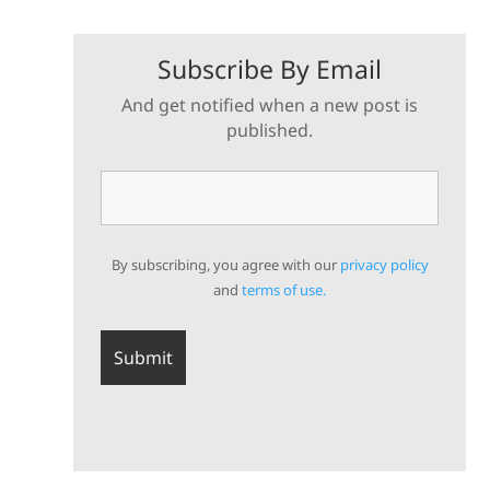
datengesteuerten Lösungen optimiert Abläufe,
verbessert Nachhaltigkeit und steigert die
Subscribe By Email
Zuverlässigkeit. Die Zukunft der
pharmazeutischen und biopharmazeutischen
And get notified when a new post is
Produktion basiert auf Präzision, Konnektivität
published.
und intelligenter Automatisierung, um
weltweit sicherere und wirksamere
Medikamente bereitzustellen.
By subscribing, you agree with our
privacy policy
and
terms of use.