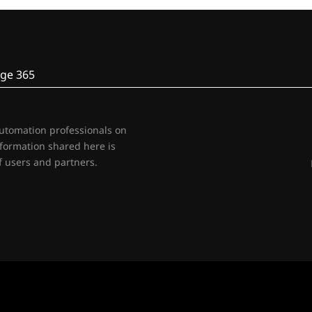
ge 365
automation professionals on
nformation shared here is
 users and partners.