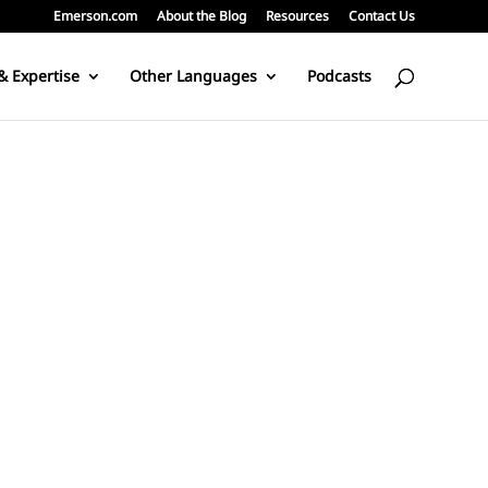
Emerson.com
About the Blog
Resources
Contact Us
& Expertise
Other Languages
Podcasts