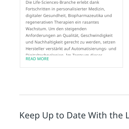
Die Life-Sciences-Branche erlebt dank
Fortschritten in personalisierter Medizin,
digitaler Gesundheit, Biopharmazeutika und
regenerativen Therapien ein rasantes
Wachstum. Um den steigenden
Anforderungen an Qualität, Geschwindigkeit
und Nachhaltigkeit gerecht zu werden, setzen
Hersteller verstärkt auf Automatisierungs- und
Digitaltechnologien. Im Zentrum dieser
READ MORE
Transformation stehen intelligente Sensoren
und fortschrittliche Messinstrumente, die
Echtzeitüberwachung, vorausschauende
Wartung und präzise Steuerung ermöglichen.
Dies führt zu höherer Effizienz, weniger Abfall
und einer schnelleren Markteinführung von
Therapien. Berührungslose Radar-
Füllstandsmessgeräte und Ultraschall-
Keep Up to Date With the 
Durchflussmesser gewährleisten unter
schwierigen Bedingungen präzise Messungen
und Prozesssicherheit. Die Integration dieser